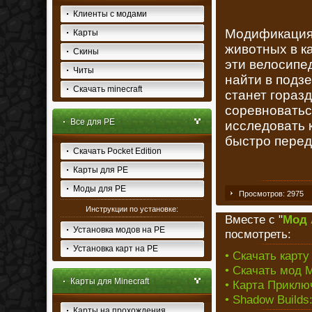
Клиенты с модами
Модификаци
Карты
животных в ка
Скины
эти велосипе
Читы
найти в подзе
Скачать minecraft
станет гораз
соревноватьс
Все для PE
исследовать 
быстро передв
Скачать Pocket Edition
Карты для PE
Моды для PE
Просмотров: 2975
Инструкции по установке:
Вместе с "
Мод 
Установка модов на PE
посмотреть:
Установка карт на PE
• Скачать карт
• Скачать мод Mu
Карты для Minecraft
• Карта Приключ
• Shadow Builds
Карты на прохождения