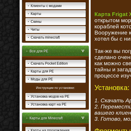
Клиенты с модами
Карта Frigat
Карты
открытом мор
Скины
кораблей кот
Читы
Вооружение к
Скачать minecraft
хотел бы с ни
Так-же вы пог
Все для PE
сделано очен
как можно св
Скачать Pocket Edition
тайны и загад
Карты для PE
процессе изу
Моды для PE
Установка:
Инструкции по установке:
Установка модов на PE
1. Скачать А
Установка карт на PE
2. Переместит
вашего клие
3. Готово, м
Карты для Minecraft
Карты на прохождения