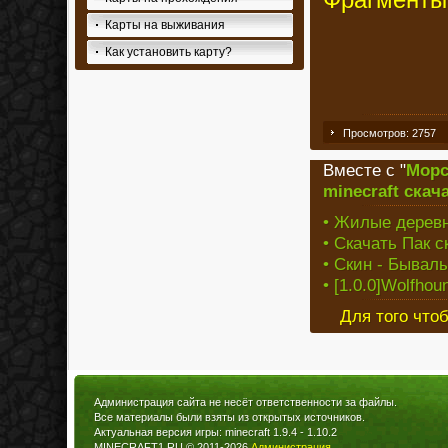
Фрагменты
Карты на выживания
Как установить карту?
Просмотров: 2757
Вместе с "
Морс
minecraft скач
• Жилые деревни
• Скачать Пак с
• Скин - Бывал
• [1.0.0]Wolfho
Для того что
Администрация сайта не несёт ответственности за файлы.
Все материалы были взяты из открытых источников.
Актуальная версия игры: minecraft 1.9.4 - 1.10.2
MINECRAFT1.RU © 2011-2026
Администрация