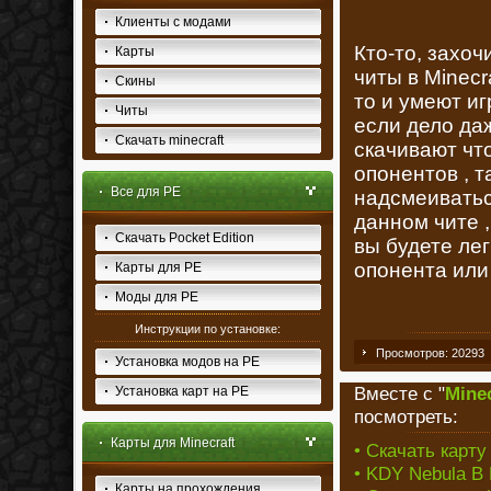
Клиенты с модами
Кто-то, захо
Карты
читы в Minecr
Скины
то и умеют иг
Читы
если дело даж
Скачать minecraft
скачивают чт
опонентов , т
Все для PE
надсмеиватьс
данном чите 
Скачать Pocket Edition
вы будете ле
опонента или
Карты для PE
Моды для PE
Инструкции по установке:
Просмотров: 20293
Установка модов на PE
Вместе с "
Mine
Установка карт на PE
посмотреть:
Карты для Minecraft
• Скачать карту
• KDY Nebula B 
Карты на прохождения