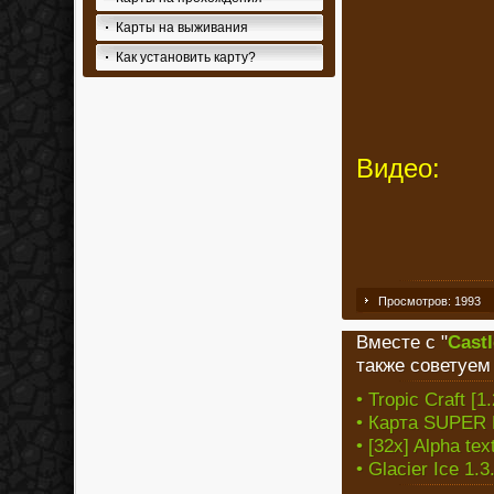
Карты на выживания
Как установить карту?
Видео:
Просмотров: 1993
Вместе с "
Castl
также советуем
• Tropic Craft [1.
• Карта SUPER 
• [32x] Alpha tex
• Glacier Ice 1.3