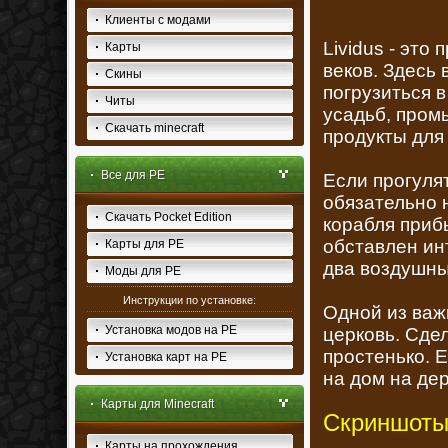
Клиенты с модами
Lividus - это
Карты
веков. Здесь 
Скины
погрузиться 
Читы
усадьб, пром
Скачать minecraft
продукты для
Все для PE
Если прогулят
обязательно н
Скачать Pocket Edition
корабля приб
обставлен ин
Карты для PE
два воздушны
Моды для PE
Инструкции по установке:
Одной из важ
Установка модов на PE
церковь. Сдел
простенько. Е
Установка карт на PE
на дом на де
Карты для Minecraft
Скриншоты
Карты на прохождения