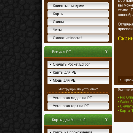
Все нав
вы може
Клиенты с модами
стиле. 
Карты
своеобр
Скины
Отличн
присваи
Читы
Скри
Скачать minecraft
Все для PE
Скачать Pocket Edition
Карты для PE
Просм
Моды для PE
Инструкции по установке:
Вместе с
• Pig Grin
Установка модов на PE
• Water S
Установка карт на PE
• Скачат
• Карта "
Карты для Minecraft
Карты на прохождения