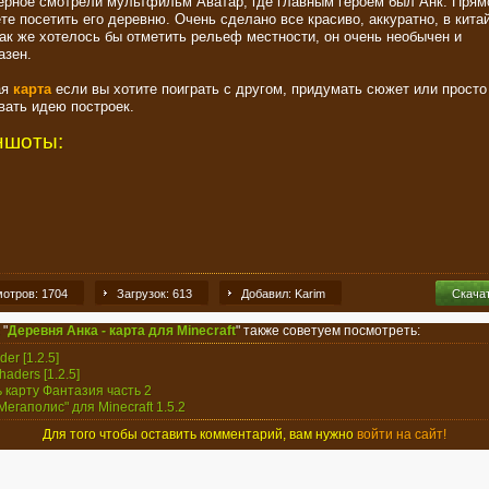
ерное смотрели мультфильм Аватар, где главным героем был Анк. Прям
те посетить его деревню. Очень сделано все красиво, аккуратно, в кита
Так же хотелось бы отметить рельеф местности, он очень необычен и
азен.
ая
карта
если вы хотите поиграть с другом, придумать сюжет или просто
вать идею построек.
ншоты:
отров: 1704
Загрузок: 613
Добавил: Karim
Скача
 "
Деревня Анка - карта для Minecraft
" также советуем посмотреть:
der [1.2.5]
haders [1.2.5]
ь карту Фантазия часть 2
Мегаполис" для Minecraft 1.5.2
Для того чтобы оставить комментарий, вам нужно
войти на сайт!