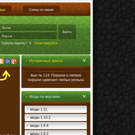
ащи
Скины по никам
Забыли пароль?
Регистрируйся
Интересные факты
124. Поршни и липкие
Факт №
поршни сдвигают любые рельсы
Моды по версиям
моды 1.11
моды 1.10.2
моды 1.9.4
моды 1.9.2