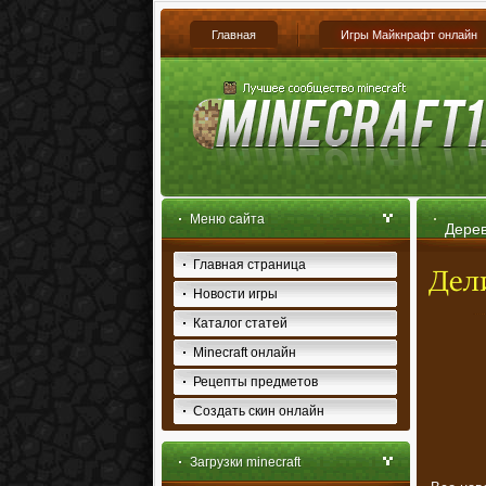
Главная
Игры Майкнрафт онлайн
Меню сайта
Дерев
Главная страница
Новости игры
Каталог статей
Minecraft онлайн
Рецепты предметов
Создать скин онлайн
Загрузки minecraft