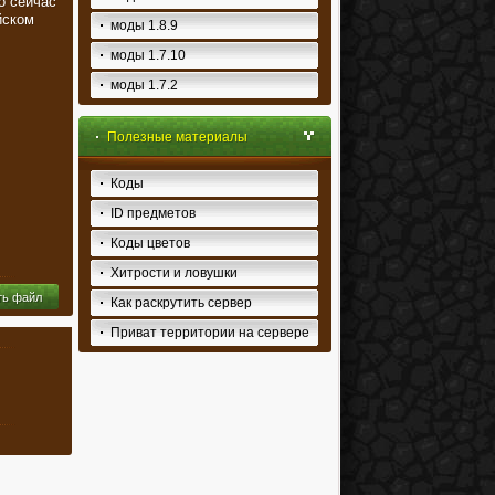
о сейчас
йском
моды 1.8.9
моды 1.7.10
моды 1.7.2
Полезные материалы
Коды
ID предметов
Коды цветов
Хитрости и ловушки
ть файл
Как раскрутить сервер
Приват территории на сервере