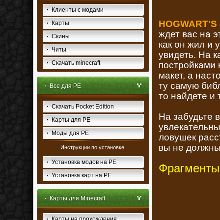
Клиенты с модами
HOGWART'S
Карты
ждет вас на 
Скины
как он жил и 
Читы
увидеть. На 
Скачать minecraft
постройками 
макет, а наст
ту самую биб
Все для PE
то найдете и 
Скачать Pocket Edition
На забудьте в
Карты для PE
увлекательны
Моды для PE
ловушек расс
вы не должны
Инструкции по установке:
Установка модов на PE
Фрагменты
Установка карт на PE
Карты для Minecraft
Карты на прохождения