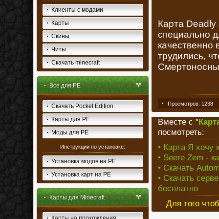
Клиенты с модами
Карта Deadly 
Карты
специально д
Скины
качественно 
Читы
трудились, ч
Скачать minecraft
Смертоносные
Все для PE
Просмотров: 1238
Скачать Pocket Edition
Карты для PE
Вместе с "
Карт
посмотреть:
Моды для PE
• Карта Я хочу 
Инструкции по установке:
• Seere Zem - к
Установка модов на PE
• Скачать Autom
Установка карт на PE
• Скачать серве
бесплатно
Карты для Minecraft
Для того что
Карты на прохождения