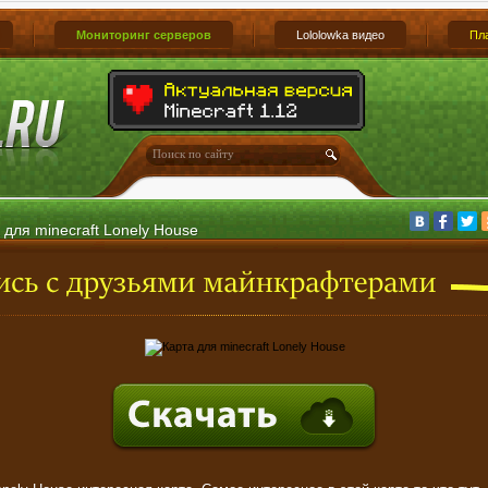
Мониторинг серверов
Lololowka видео
Пл
 для minecraft Lonely House