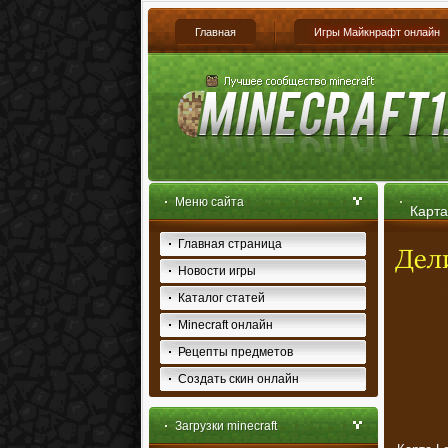
Главная
Игры Майкнрафт онлайн
Меню сайта
Карта
Главная страница
Новости игры
Каталог статей
Minecraft онлайн
Рецепты предметов
Создать скин онлайн
Загрузки minecraft