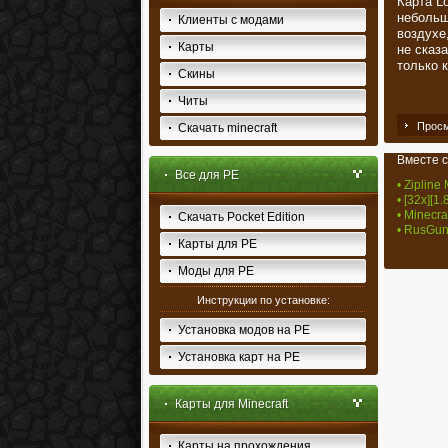
Карта Lo
небольш
Клиенты с модами
воздухе
Карты
не сказ
только 
Скины
Читы
Просм
Скачать minecraft
Вместе с
Все для PE
• Zipline
• [32x][1
• Minecr
Скачать Pocket Edition
• RusGun
Карты для PE
Моды для PE
Инструкции по установке:
Установка модов на PE
Установка карт на PE
Карты для Minecraft
Карты на прохождения