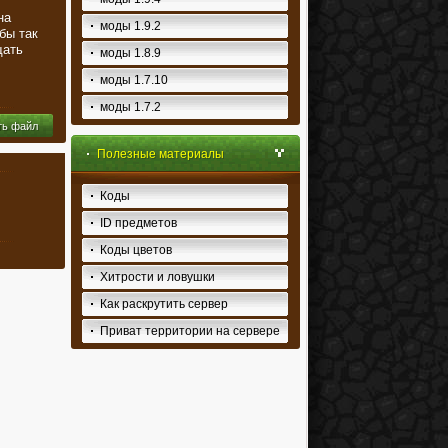
на
моды 1.9.2
бы так
щать
моды 1.8.9
моды 1.7.10
моды 1.7.2
ть файл
Полезные материалы
Коды
ID предметов
Коды цветов
Хитрости и ловушки
Как раскрутить сервер
Приват территории на сервере