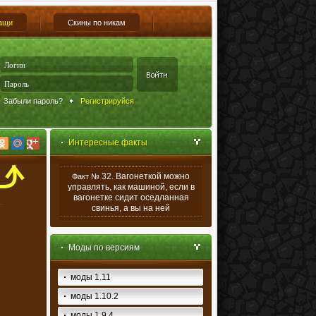
ащи
Скины по никам
Забыли пароль?
Регистрируйся
Интересные факты
32. Вагонеткой можно
Факт №
управлять, как машиной, если в
вагонетке сидит оседланная
свинья, а вы на ней
Моды по версиям
моды 1.11
моды 1.10.2
моды 1.9.4