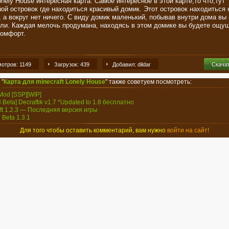
nely House интересная карта. Самое интересное в этой карте,то что,тут
ой островок где находиться красивый домик. Этот островок находиться 
, а вокруг нет ничего. С виду домик маленький, побывав внутри дома вы 
али. Каждая мелочь продумана, находясь в этом домике вы будете ощу
комфорт.
отров: 1149
Загрузок: 439
Добавил: dildar
Скача
 "
Карта для minecraft Lonely House
" также советуем посмотреть:
 Mod [SSP][WIP]
.8 Beta] Decraftik v1.7 *Updated to 1.8 бесплатно
aft 1.2.3 — Последняя версия игры
 Beta 1.3.1
Для того чтобы оставить комментарий, вам нужно
войти на сайт!