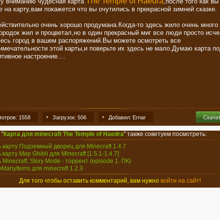
The Temple of Haedra
у вниманию чудесная карта
,после того как вы
е на карту,вам покажется что вы очутились в прекрасной зимней сказке.
ействительно очень хорошо продумана.Когда-то здесь жило очень много
ородок жил и процветал,но в один прекрасный миг все люди просто исче
весь город в вашем распоряжений.Вы можете осмотреть все
имечательности этой карты,и поверьте их здесь не мало.Думаю карта п
тивное настроение....
отров: 1558
Загрузок: 506
Добавил: Ernar
Скача
 "
Карта для minecraft The Temple of Haedra
" также советуем посмотреть:
ь карту Подземный дворец для Minecraft 1.4.7
 карту Мир Ghibli для Minecraft [1.5.1-1.4.7]
 Minecraft: Story Mode - торрент (episode 1. ПК)
oManyItems для minecraft 1.2.3
Для того чтобы оставить комментарий, вам нужно
войти на сайт!