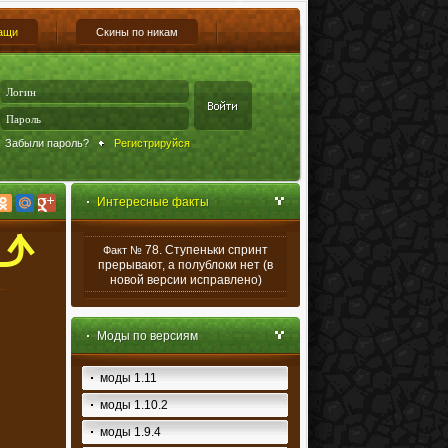
ащи
Скины по никам
Забыли пароль?
Регистрируйся
Интересные факты
78. Ступеньки спринт
Факт №
прерывают, а полублоки нет (в
новой версии исправлено)
Моды по версиям
моды 1.11
моды 1.10.2
моды 1.9.4