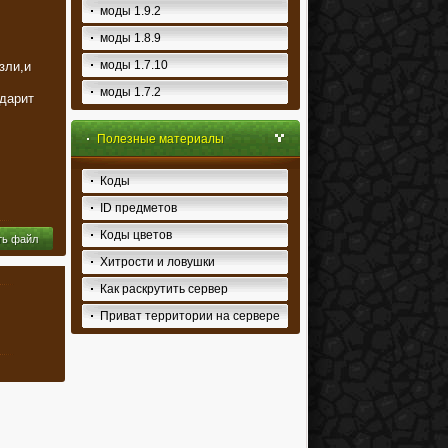
моды 1.9.2
моды 1.8.9
моды 1.7.10
зли,и
моды 1.7.2
одарит
Полезные материалы
Коды
ID предметов
Коды цветов
ть файл
Хитрости и ловушки
Как раскрутить сервер
Приват территории на сервере