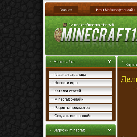
Главная
Игры Майкнрафт онлайн
Меню сайта
Карта
Главная страница
Новости игры
Каталог статей
Minecraft онлайн
Рецепты предметов
Создать скин онлайн
Загрузки minecraft