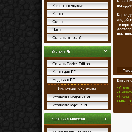
К вашем
попадёт
Клиенты с модами
Карты
Карта,д
людей,г
Скины
теперь 
достопр
Читы
вам пози
Скачать minecraft
Все для PE
Скачать Pocket Edition
Просм
Карты для PE
Моды для PE
Вместе с
• Скачат
Инструкции по установке:
• Скачать
• Скачать
Установка модов на PE
• Мод To
Установка карт на PE
Карты для Minecraft
Карты на прохождения