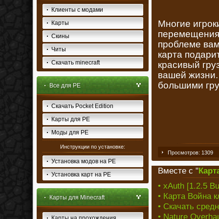
Клиенты с модами
Многие игрок
Карты
перемещения 
Скины
проблеме вам 
Читы
карта подари
Скачать minecraft
красивый гру
вашей жизни. 
большими груз
Все для PE
Скачать Pocket Edition
Карты для PE
Моды для PE
Инструкции по установке:
Просмотров: 1309
Установка модов на PE
Вместе с "
Карта
Установка карт на PE
• xAuth [1.2.5 Bu
• Карта Война к
Карты для Minecraft
• Скачать средн
• Nature Overhau
Карты на прохождения