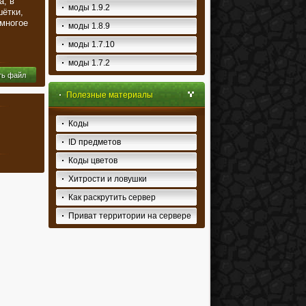
а, в
моды 1.9.2
ётки,
 многое
моды 1.8.9
моды 1.7.10
моды 1.7.2
ть файл
Полезные материалы
Коды
ID предметов
Коды цветов
Хитрости и ловушки
Как раскрутить сервер
Приват территории на сервере