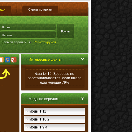
ащи
Скины по никам
Забыли пароль?
Регистрируйся
Интересные факты
19. Здоровье не
Факт №
восстанавливается, если шкала
еды меньше 79%
Моды по версиям
моды 1.11
моды 1.10.2
моды 1.9.4