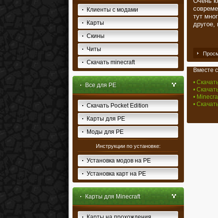
Очень кл
совреме
Клиенты с модами
тут мно
Карты
другое,
Скины
Читы
Просм
Скачать minecraft
Вместе с
• Скачать
Все для PE
• Скачать
• Minecra
• Скачат
Скачать Pocket Edition
Карты для PE
Моды для PE
Инструкции по установке:
Установка модов на PE
Установка карт на PE
Карты для Minecraft
Карты на прохождения