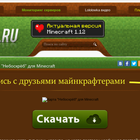
Мониторинг серверов
Lololowka видео
Пл
 "Небоскрёб" для Minecraft