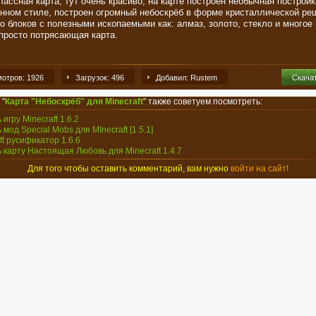
ассная карта, тут очень красиво, на карте построен необычная постройк
нном стиле, построен огромный небоскрёб в форме кристаллической реш
го блоков с полезными ископаемыми как: алмаз, золото, стекло и многое
 просто потрясающая карта.
отров: 1926
Загрузок: 496
Добавил: Rustem
Скача
 "
Карта "Небоскрёб" для Minecraft
" также советуем посмотреть:
 игру Minecraft 1.6.2
 мод Special Mobs для MInecraft [1.5.1]
ft русификатор 1.6.6
ь карту Настоящая Любовь для Minecraft 1.4.7
Для того чтобы оставить комментарий, вам нужно
войти на сайт!