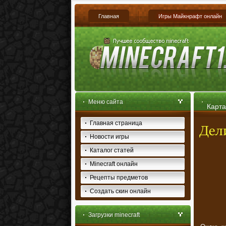
Главная
Игры Майкнрафт онлайн
Меню сайта
Карта
Главная страница
Новости игры
Каталог статей
Minecraft онлайн
Рецепты предметов
Создать скин онлайн
Загрузки minecraft