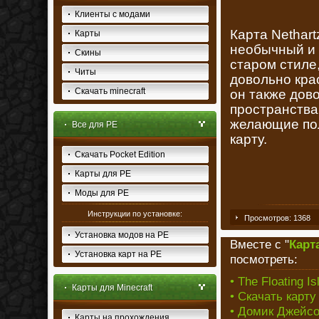
Клиенты с модами
Карта Nethart
Карты
необычный и 
Скины
старом стиле
Читы
довольно кра
Скачать minecraft
он также дов
пространства
желающие пол
Все для PE
карту.
Скачать Pocket Edition
Карты для PE
Моды для PE
Инструкции по установке:
Просмотров: 1368
Установка модов на PE
Вместе с "
Карт
Установка карт на PE
посмотреть:
• The Floating 
Карты для Minecraft
• Скачать карту 
• Домик Джейсон
Карты на прохождения