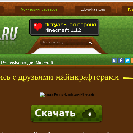
Мониторинг серверов
Lololowka видео
Пл
 Pennsylvania для Minecraft