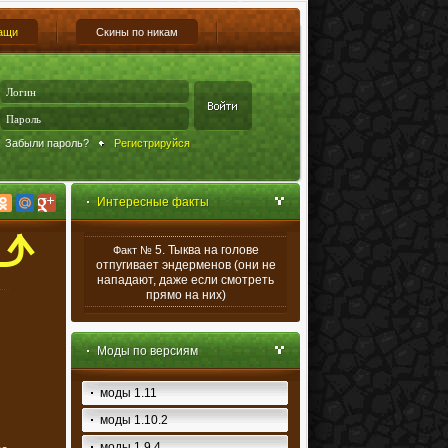
ащи
Скины по никам
Забыли пароль?
Регистрируйся
Интересные факты
5. Тыква на голове
Факт №
отпугивает эндерменов (они не
нападают, даже если смотреть
прямо на них)
Моды по версиям
моды 1.11
моды 1.10.2
моды 1.9.4