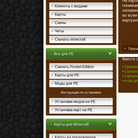
На карт
понимае
Клиенты с модами
напомин
Карты
во всем
виртуал
Скины
Читы
Скачать minecraft
Просм
Все для PE
Вместе с
Скачать Pocket Edition
• Приклю
• Скачать
Карты для PE
• Скачат
• x-ray д
Моды для PE
Инструкции по установке:
Установка модов на PE
Установка карт на PE
Карты для Minecraft
Карты на прохождения