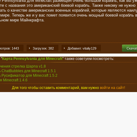
е Pennsylvania для Minecraft размещен очень большой корабль, как вы у
те с названия это американский боевой корабль. Также никому не нужно
ать о качестве американских военных кораблей, которые являются наи
 мире. Теперь же и у вас помет появится очень мощный боевой корабль 
ьном мире Майнкрафта.
отров: 1443
Загрузок: 382
Добавил: vitaliy129
Скача
 "
Карта Pennsylvania для Minecraft
" также советуем посмотреть:
чения стрелка Шарпа v1.8
 ChatBubbles для Minecraft 1.5.1
ь Русификатор для Minecraft 1.5.2
ля Minecraft 1.4.6
Для того чтобы оставить комментарий, вам нужно
войти на сайт!