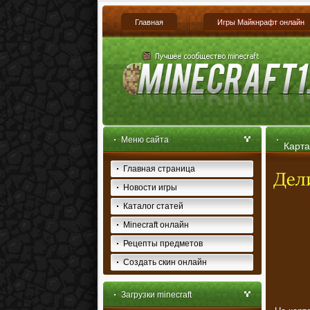
Главная
Игры Майкнрафт онлайн
Меню сайта
Карта
Главная страница
Новости игры
Каталог статей
Minecraft онлайн
Рецепты предметов
Создать скин онлайн
Загрузки minecraft