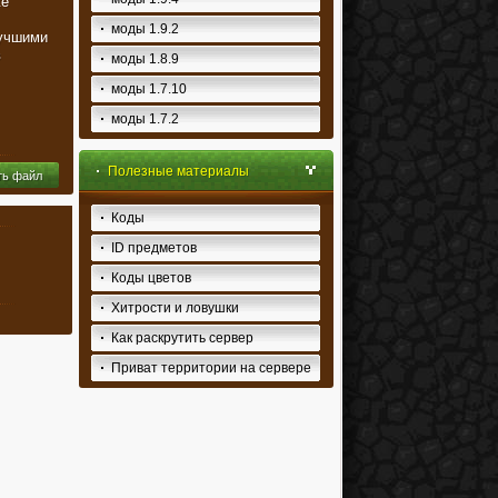
же
моды 1.9.2
лучшими
в
моды 1.8.9
моды 1.7.10
моды 1.7.2
Полезные материалы
ть файл
Коды
ID предметов
Коды цветов
Хитрости и ловушки
Как раскрутить сервер
Приват территории на сервере