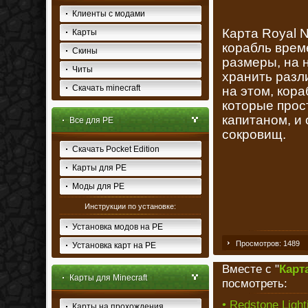
Клиенты с модами
Карта Royal 
Карты
корабль врем
Скины
размеры, на 
Читы
хранить разл
Скачать minecraft
на этом, кор
которые прос
капитаном, и
Все для PE
сокровищ.
Скачать Pocket Edition
Карты для PE
Моды для PE
Инструкции по установке:
Установка модов на PE
Просмотров: 1489
Установка карт на PE
Вместе с "
Карт
Карты для Minecraft
посмотреть:
• Redstone Light
Карты на прохождения