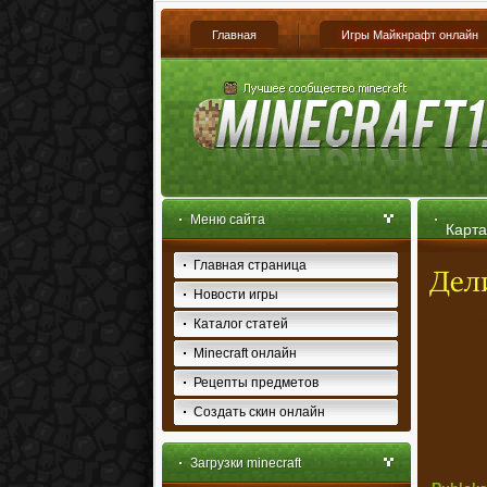
Главная
Игры Майкнрафт онлайн
Меню сайта
Карта
Главная страница
Новости игры
Каталог статей
Minecraft онлайн
Рецепты предметов
Создать скин онлайн
Загрузки minecraft