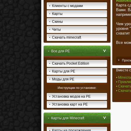
Rubloks
Карта с
Клиенты с модами
Вами. В
Карты
наприме
Скины
Чем уро
уровня "
Читы
схватит
Скачать minecraft
Все мож
Все для PE
Просм
Скачать Pocket Edition
Вместе с
Карты для PE
• Minecra
Моды для PE
• Приклю
• Скачат
Инструкции по установке:
• Скачат
Установка модов на PE
Установка карт на PE
Карты для Minecraft
Карты на прохождения