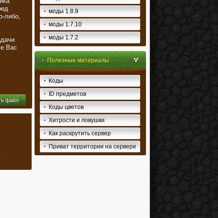
ика.
ред
моды 1.8.9
о-либо,
моды 1.7.10
моды 1.7.2
адачи
че Вас
Полезные материалы
Коды
ID предметов
ть файл
Коды цветов
Хитрости и ловушки
Как раскрутить сервер
Приват территории на сервере