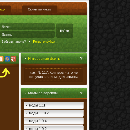
ащи
Скины по никам
Забыли пароль?
Регистрируйся
Интересные факты
117. Криперы - это не
Факт №
получившаяся модель свиньи
Моды по версиям
моды 1.11
моды 1.10.2
моды 1.9.4
моды 1.9.2