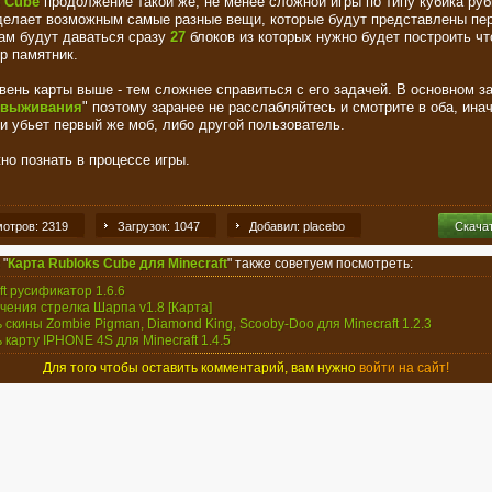
 Cube
продолжение такой же, не менее сложной игры по типу кубика руб
делает возможным самые разные вещи, которые будут представлены пе
ам будут даваться сразу
27
блоков из которых нужно будет построить чт
р памятник.
вень карты выше - тем сложнее справиться с его задачей. В основном з
выживания
" поэтому заранее не расслабляйтесь и смотрите в оба, ина
 и убьет первый же моб, либо другой пользователь.
но познать в процессе игры.
отров: 2319
Загрузок: 1047
Добавил: placebo
Скача
 "
Карта Rubloks Cube для Minecraft
" также советуем посмотреть:
ft русификатор 1.6.6
чения стрелка Шарпа v1.8 [Карта]
ь скины Zombie Pigman, Diamond King, Scooby-Doo для Minecraft 1.2.3
ь карту IPHONE 4S для Minecraft 1.4.5
Для того чтобы оставить комментарий, вам нужно
войти на сайт!