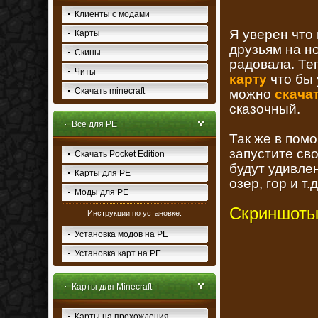
Клиенты с модами
Я уверен что 
Карты
друзьям на но
Скины
радовала. Те
Читы
карту
что бы 
Скачать minecraft
можно
скача
сказочный.
Все для PE
Так же в пом
запустите сво
Скачать Pocket Edition
будут удивле
Карты для PE
озер, гор и т.д
Моды для PE
Скриншоты
Инструкции по установке:
Установка модов на PE
Установка карт на PE
Карты для Minecraft
Карты на прохождения