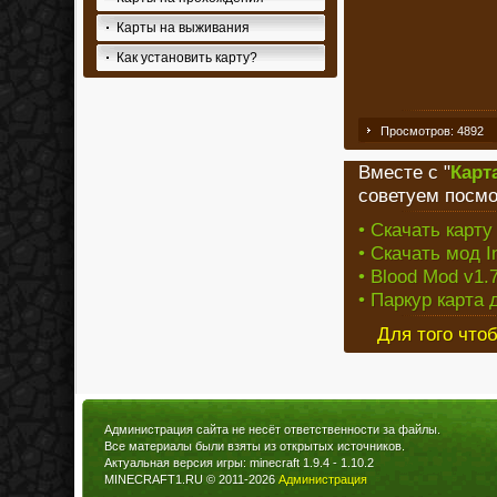
Карты на выживания
Как установить карту?
Просмотров: 4892
Вместе с "
Карт
советуем посмо
• Скачать карту 
• Скачать мод I
• Blood Mod v1.7
• Паркур карта 
Для того что
Администрация сайта не несёт ответственности за файлы.
Все материалы были взяты из открытых источников.
Актуальная версия игры: minecraft 1.9.4 - 1.10.2
MINECRAFT1.RU © 2011-2026
Администрация