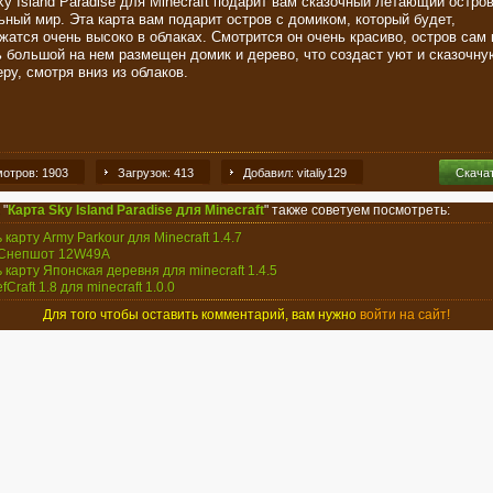
ky Island Paradise для Minecraft подарит вам сказочный летающий остро
ьный мир. Эта карта вам подарит остров с домиком, который будет,
жатся очень высоко в облаках. Смотрится он очень красиво, остров сам 
ь большой на нем размещен домик и дерево, что создаст уют и сказочну
ру, смотря вниз из облаков.
отров: 1903
Загрузок: 413
Добавил: vitaliy129
Скача
 "
Карта Sky Island Paradise для Minecraft
" также советуем посмотреть:
 карту Army Parkour для Minecraft 1.4.7
 Снепшот 12W49A
ь карту Японская деревня для minecraft 1.4.5
efCraft 1.8 для minecraft 1.0.0
Для того чтобы оставить комментарий, вам нужно
войти на сайт!