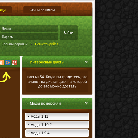
ащи
Скины по никам
Забыли пароль?
Регистрируйся
Интересные факты
54. Когда вы крадетесь, это
Факт №
влияет на дистанцию, на которой
до вас можно достать
Моды по версиям
моды 1.11
моды 1.10.2
моды 1.9.4