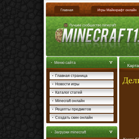
Главная
Игры Майкнрафт онлайн
Меню сайта
Карта
Главная страница
Новости игры
Каталог статей
Minecraft онлайн
Рецепты предметов
Создать скин онлайн
Загрузки minecraft