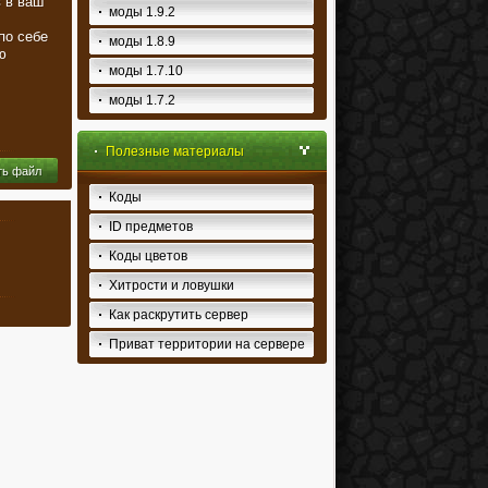
в в ваш
моды 1.9.2
по себе
моды 1.8.9
ю
моды 1.7.10
моды 1.7.2
Полезные материалы
ть файл
Коды
ID предметов
Коды цветов
Хитрости и ловушки
Как раскрутить сервер
Приват территории на сервере