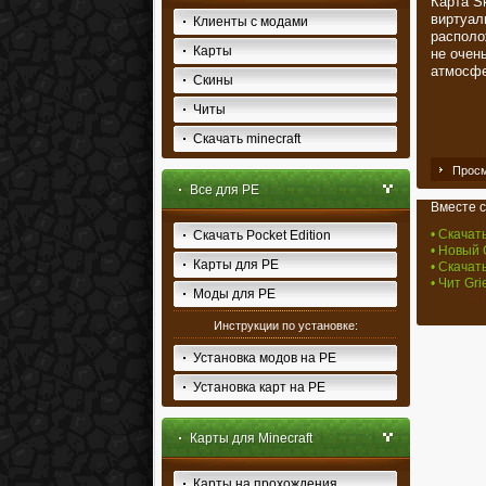
Карта S
виртуал
Клиенты с модами
располо
Карты
не очен
атмосфе
Скины
Читы
Скачать minecraft
Просм
Все для PE
Вместе с
• Скачать
Скачать Pocket Edition
• Новый
Карты для PE
• Скачат
• Чит Gri
Моды для PE
Инструкции по установке:
Установка модов на PE
Установка карт на PE
Карты для Minecraft
Карты на прохождения