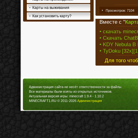
Карты на выживания
Просмотров: 7104
Как установить карту?
Вместе с "
Карт
• скачать minecr
• Скачать ChatB
• KDY Nebula B 
• TyDoku [32x][1
Для того что
Администрация сайта не несёт ответственности за файлы.
Все материалы были взяты из открытых источников.
Актуальная версия игры: minecraft 1.9.4 - 1.10.2
MINECRAFT1.RU © 2011-2026
Администрация