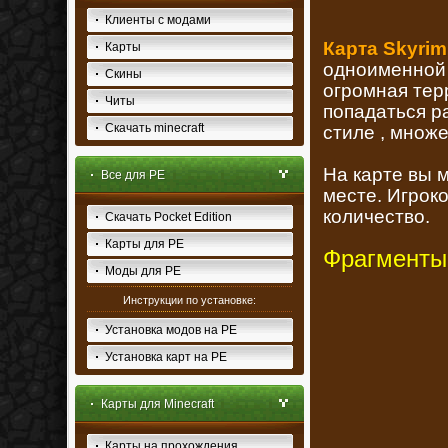
Клиенты с модами
Карта Skyrim
Карты
одноименной 
Скины
огромная тер
Читы
попадаться р
Скачать minecraft
стиле , множ
На карте вы 
Все для PE
месте. Игрок
количество.
Скачать Pocket Edition
Карты для PE
Фрагменты
Моды для PE
Инструкции по установке:
Установка модов на PE
Установка карт на PE
Карты для Minecraft
Карты на прохождения