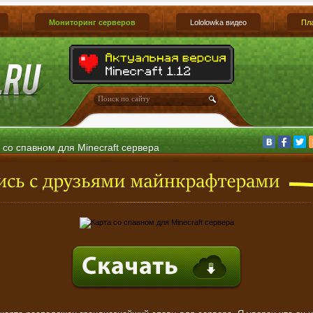
Мониторинг серверов
Lololowka видео
Пл
 со спавном для Minecraft сервера