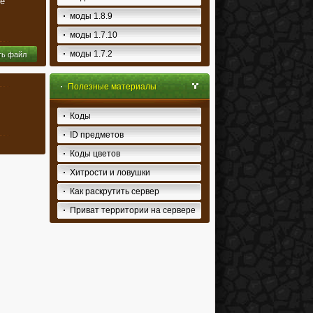
е
моды 1.8.9
моды 1.7.10
моды 1.7.2
ть файл
Полезные материалы
Коды
ID предметов
Коды цветов
Хитрости и ловушки
Как раскрутить сервер
Приват территории на сервере