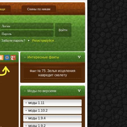
ащи
Скины по никам
Забыли пароль?
Регистрируйся
Интересные факты
75. Зелья исцеления
Факт №
навредит скелету
Моды по версиям
моды 1.11
моды 1.10.2
моды 1.9.4
моды 1.9.2