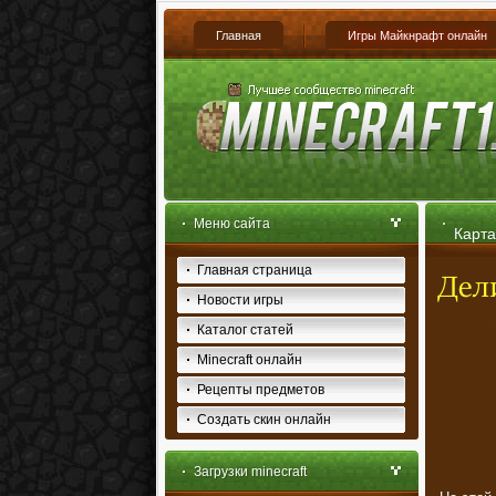
Главная
Игры Майкнрафт онлайн
Меню сайта
Карта
Главная страница
Новости игры
Каталог статей
Minecraft онлайн
Рецепты предметов
Создать скин онлайн
Загрузки minecraft