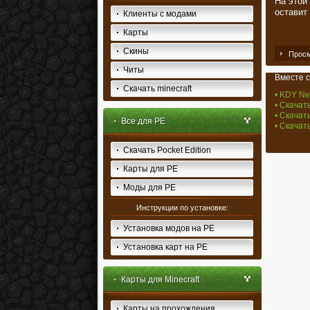
На этой
оставит
Клиенты с модами
Карты
Скины
Просм
Читы
Вместе с
Скачать minecraft
• KDY Neb
• Скачат
• Скачать
Все для PE
• Скачат
Скачать Pocket Edition
Карты для PE
Моды для PE
Инструкции по установке:
Установка модов на PE
Установка карт на PE
Карты для Minecraft
Карты на прохождения