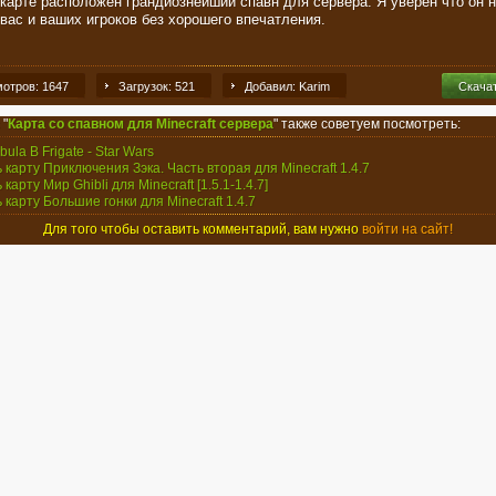
 карте расположен грандиознейший спавн для сервера. Я уверен что он н
 вас и ваших игроков без хорошего впечатления.
отров: 1647
Загрузок: 521
Добавил: Karim
Скача
 "
Карта со спавном для Minecraft сервера
" также советуем посмотреть:
ula B Frigate - Star Wars
ь карту Приключения Зэка. Часть вторая для Minecraft 1.4.7
 карту Мир Ghibli для Minecraft [1.5.1-1.4.7]
ь карту Большие гонки для Minecraft 1.4.7
Для того чтобы оставить комментарий, вам нужно
войти на сайт!