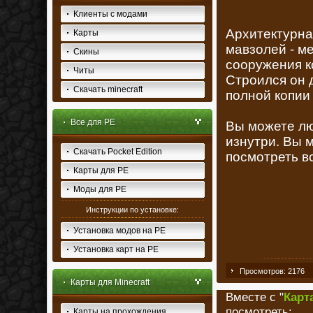
Клиенты с модами
Архитектурн
Карты
мавзолей - м
Скины
сооружения к
Читы
Строился он 
Скачать minecraft
полной копии 
Все для PE
Вы можете лю
изнутри. Вы 
Скачать Pocket Edition
посмотреть в
Карты для PE
Моды для PE
Инструкции по установке:
Установка модов на PE
Установка карт на PE
Просмотров: 2176
Карты для Minecraft
Вместе с "
Карта
посмотреть:
Карты на прохождения