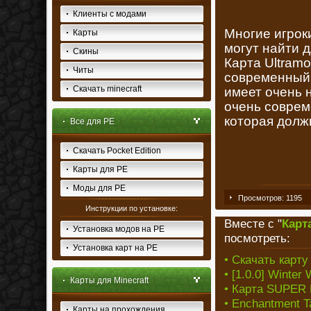
Клиенты с модами
Многие игрок
Карты
могут найти 
Скины
Карта Ultramo
Читы
современный 
Скачать minecraft
имеет очень 
очень соврем
которая долж
Все для PE
Скачать Pocket Edition
Карты для PE
Моды для PE
Просмотров: 1195
Инструкции по установке:
Вместе с "
Карт
Установка модов на PE
посмотреть:
Установка карт на PE
• Скачать карту
• [1.0.0] Winte
Карты для Minecraft
• Карта SUPER 
• Enchantment T
Карты на прохождения