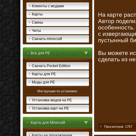
Клиенты с модами
На карте рас
Карты
Автор поделил
Скины
особенность.
Читы
с извергающи
Скачать minecraft
пустынный би
Вы можете ис
Все для PE
сделать из не
Скачать Pocket Edition
Карты для PE
Моды для PE
Инструкции по установке:
Установка модов на PE
Установка карт на PE
Карты для Minecraft
Просмотров: 1757
Карты на прохождения