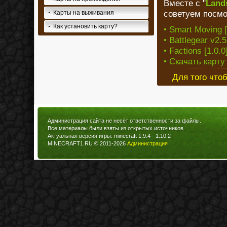
Вместе с "
Lands
советуем посмо
Карты на выживания
Как установить карту?
• Smart Moving [1
• Battlegear v2.5
• Factions [1.0.0
• Скачать карту
Для того что
Администрация сайта не несёт ответственности за файлы.
Все материалы были взяты из открытых источников.
Актуальная версия игры: minecraft 1.9.4 - 1.10.2
MINECRAFT1.RU © 2011-2026
Администрация