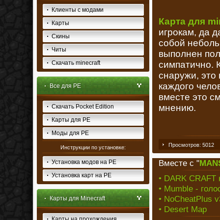
Клиенты с модами
Карта для mi
Карты
игрокам, да 
Скины
собой неболь
Читы
выполнен пол
Скачать minecraft
симпатично. 
снаружи, это 
каждого чело
Все для PE
вместе это с
мнению.
Скачать Pocket Edition
Карты для PE
Моды для PE
Просмотров: 5012
Инструкции по установке:
Вместе с "
MAN
Установка модов на PE
Установка карт на PE
• DARK CRAFT к
• Mumble - голо
• NoCheatPlus v3
Карты для Minecraft
• Desert Map
Карты на прохождения