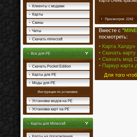
Карта Очень красива
Клиенты с модами
Карты
Просмотров: 2242
Скины
Вместе с "
MINE
Читы
посмотреть:
Скачать minecraft
• Карта Халдун 
• Скачать карту
Все для PE
• Скачать мод D
• Паркур карта 
Скачать Pocket Edition
Для того что
Карты для PE
Моды для PE
Инструкции по установке:
Установка модов на PE
Установка карт на PE
Карты для Minecraft
Карты на прохождения