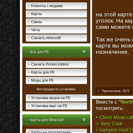
Клиенты с модами
на этой карт
Карты
уголок. На к
Скины
сами можете 
Читы
Скачать minecraft
Так же очень 
карте вы мож
назначение.
Все для PE
Скачать Pocket Edition
Карты для PE
Моды для PE
Инструкции по установке:
Просмотров: 1572
Установка модов на PE
Вместе с "
North
Установка карт на PE
посмотреть:
• Client Minecra
Карты для Minecraft
= Very Cool
• Vampire mod [1
Карты на прохождения