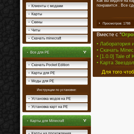
Как вы видите на к
понравится . Все сд
Клиенты с модами
Карты
Скины
Просмотров: 1788
Читы
Вместе с "
Огро
Скачать minecraft
• Лаборатория 
• Скачать Minec
Все для PE
• [1.0.0] Tale of
• Карта Звездол
Скачать Pocket Edition
Для того что
Карты для PE
Моды для PE
Инструкции по установке:
Установка модов на PE
Установка карт на PE
Карты для Minecraft
Карты на прохождения