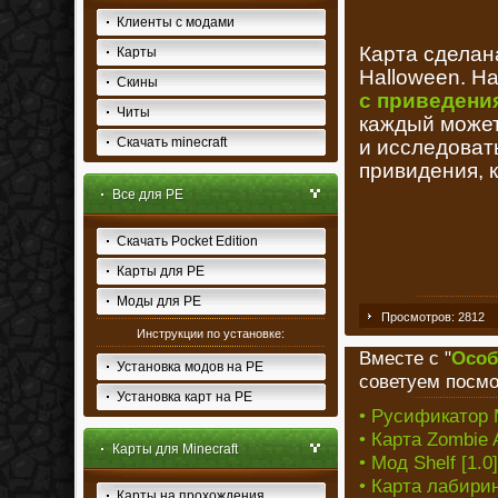
Клиенты с модами
Карта сделан
Карты
Halloween. Н
Скины
с приведени
Читы
каждый может
Скачать minecraft
и исследовать
привидения, 
Все для PE
Скачать Pocket Edition
Карты для PE
Моды для PE
Просмотров: 2812
Инструкции по установке:
Вместе с "
Особ
Установка модов на PE
советуем посмо
Установка карт на PE
• Русификатор M
• Карта Zombie 
Карты для Minecraft
• Мод Shelf [1.0]
• Карта лабирин
Карты на прохождения