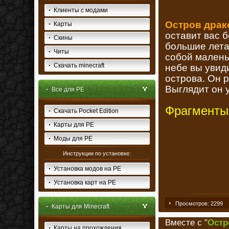
Клиенты с модами
Остров драк
Карты
оставит вас 
Скины
большие лета
Читы
собой малень
Скачать minecraft
небе вы увид
острова. Он 
Выглядит он 
Все для PE
Фрагменты
Скачать Pocket Edition
Карты для PE
Моды для PE
Инструкции по установке:
Установка модов на PE
Установка карт на PE
Просмотров: 2299
Карты для Minecraft
Вместе с "
Остр
Карты на прохождения