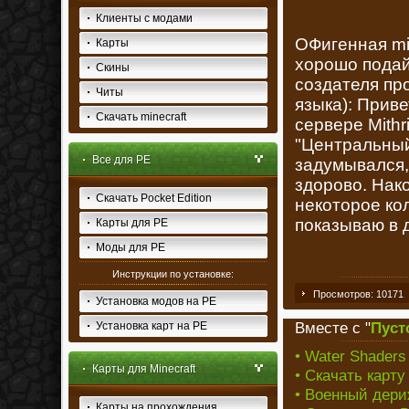
Клиенты с модами
ОФигенная mi
Карты
хорошо подай
Скины
создателя пр
Читы
языка): Приве
Скачать minecraft
сервере Mithr
"Центральный
Все для PE
задумывался,
здорово. Нак
Скачать Pocket Edition
некоторое ко
показываю в 
Карты для PE
Моды для PE
Инструкции по установке:
Просмотров: 10171
Установка модов на PE
Вместе с "
Пуст
Установка карт на PE
• Water Shaders 
Карты для Minecraft
• Скачать карту
• Военный дериж
Карты на прохождения