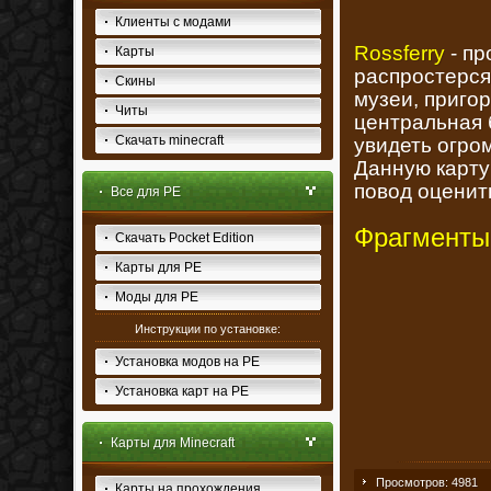
Клиенты с модами
Rossferry
- пр
Карты
распростерся
Скины
музеи, пригор
Читы
центральная 
Скачать minecraft
увидеть огро
Данную карту 
повод оценит
Все для PE
Фрагменты
Скачать Pocket Edition
Карты для PE
Моды для PE
Инструкции по установке:
Установка модов на PE
Установка карт на PE
Карты для Minecraft
Просмотров: 4981
Карты на прохождения