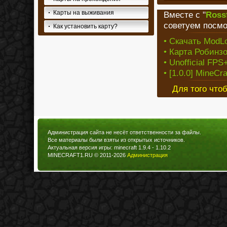
Карты на выживания
Вместе с "
Ross
советуем посмо
Как установить карту?
• Скачать ModLo
• Карта Робинз
• Unofficial FPS+
• [1.0.0] MineC
Для того что
Администрация сайта не несёт ответственности за файлы.
Все материалы были взяты из открытых источников.
Актуальная версия игры: minecraft 1.9.4 - 1.10.2
MINECRAFT1.RU © 2011-2026
Администрация