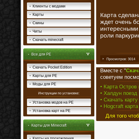
Клиенты с модами
Карта сделана
Карты
ждет очень б
Скины
интересными 
Читы
роли паркури
Скачать minecraft
Все для PE
Просмотров: 3014
Скачать Pocket Edition
Вместе с "
Скач
Карты для PE
советуем посмо
Моды для PE
• Карта Остров 
• Халдун поезд 
Инструкции по установке:
• Скачать карту
Установка модов на PE
• Hogcraft карта
Установка карт на PE
Для того что
Карты для Minecraft
Карты на прохождения