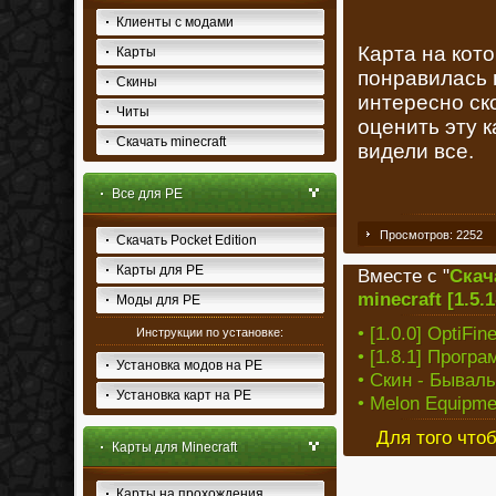
Клиенты с модами
Карта на кото
Карты
понравилась 
Скины
интересно ск
Читы
оценить эту к
Скачать minecraft
видели все.
Все для PE
Просмотров: 2252
Скачать Pocket Edition
Карты для PE
Вместе с "
Скач
minecraft [1.5.1
Моды для PE
• [1.0.0] OptiFi
Инструкции по установке:
• [1.8.1] Прог
Установка модов на PE
• Скин - Бывал
Установка карт на PE
• Melon Equipme
Для того что
Карты для Minecraft
Карты на прохождения