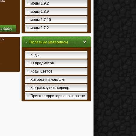
ных
моды 1.9.2
моды 1.8.9
моды 1.7.10
моды 1.7.2
ть файл
ть:
Полезные материалы
Коды
ID предметов
Коды цветов
Хитрости и ловушки
Как раскрутить сервер
Приват территории на сервере