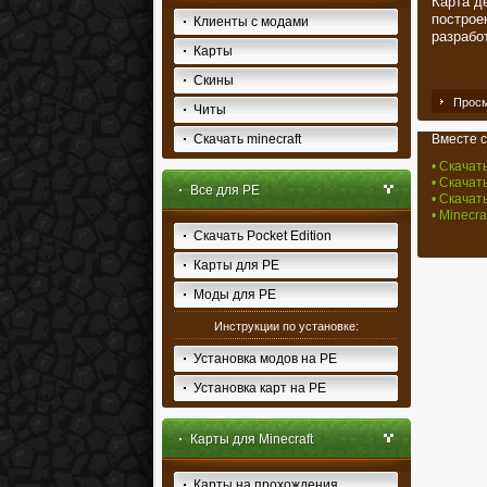
Карта д
построе
Клиенты с модами
разрабо
Карты
Скины
Просм
Читы
Скачать minecraft
Вместе с
• Скачать
• Скачат
Все для PE
• Скачать
• Minecr
Скачать Pocket Edition
Карты для PE
Моды для PE
Инструкции по установке:
Установка модов на PE
Установка карт на PE
Карты для Minecraft
Карты на прохождения