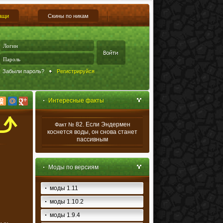
ащи
Скины по никам
Забыли пароль?
Регистрируйся
Интересные факты
82. Если Эндермен
Факт №
коснется воды, он снова станет
пассивным
Моды по версиям
моды 1.11
моды 1.10.2
моды 1.9.4