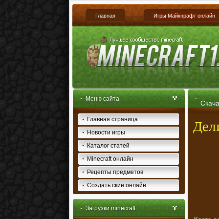
Главная
Игры Майкнрафт онлайн
Меню сайта
Скача
Главная страница
Новости игры
Каталог статей
Minecraft онлайн
Рецепты предметов
Создать скин онлайн
Загрузки minecraft