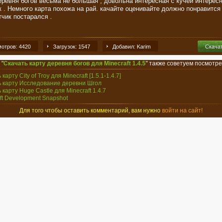
еревня богов весьма не большая , довольна интересная с кучей интерес
к . Немного карта похожа на рай. качайте оценивайте должно понравится
тчик постарался .
отров: 4420
Загрузок: 1547
Добавил: Karim
Скача
 "
Скачать карту деревня богов для Minecraft 1.4.5
" также советуем посмотре
 карту City of Troy для Minecraft [1.5.1-1.4.7]
ь карту Исследование деревни Шгол
 карту Huge Castle для Minecraft 1.4.7
aft Development Snapshot
Для того чтобы оставить комментарий, вам нужно
войти на сайт!