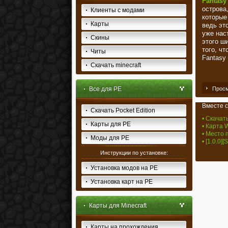
Fantasy
острова
Клиенты с модами
которые
Карты
ведь эт
уже нас
Скины
этого ш
того, ч
Читы
Fantasy
Скачать minecraft
Все для PE
Просм
Вместе с
Скачать Pocket Edition
• Скачать
Карты для PE
• Карта 
• Место 
Моды для PE
• [1.0.0]
Инструкции по установке:
Установка модов на PE
Установка карт на PE
Карты для Minecraft
Карты на прохождения