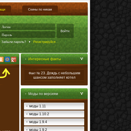
ащи
Скины по никам
Забыли пароль?
Регистрируйся
Интересные факты
23. Дождь с небольшим
Факт №
шансом заполняет котел
Моды по версиям
моды 1.11
моды 1.10.2
моды 1.9.4
моды 1.9.2