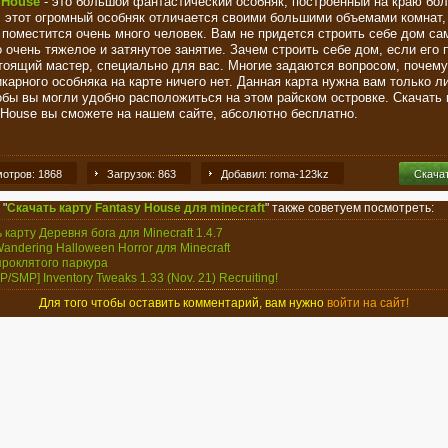
 House
- это большой фантастический особняк, построенный на краю бо
, этот огромный особняк отличается своими большими объемами комнат,
 поместится очень много человек. Вам не придется строить себе дом са
о очень тяжелое и затянутое занятие. Зачем строить себе дом, если его 
тоящий мастер, специально для вас. Многие задаются вопросом, почему
икарного особняка на карте ничего нет. Данная карта нужна вам только 
тобы вы могли удобно расположиться на этом райском островке. Скачать 
 House вы сможете на нашем сайте, абсолютно бесплатно.
отров: 1868
Загрузок: 863
Добавил: roma-123kz
Скача
 "
Скачать карту Fantasy House для minecraft
" также советуем посмотреть:
 карту Деревня бога для Minecraft 1.4.7
Wandering Halloween Horror для Minecraft
проклятого паркура
[SP/SMP] Inventory Tweaks 1.33 (Nov. 21) Recruiting!
Для того чтобы оставить комментарий, вам нужно
войти на сайт!