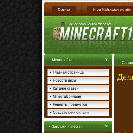
Главная
Игры Майкнрафт онлайн
Меню сайта
Скача
Главная страница
Новости игры
Каталог статей
Minecraft онлайн
Рецепты предметов
Создать скин онлайн
Загрузки minecraft