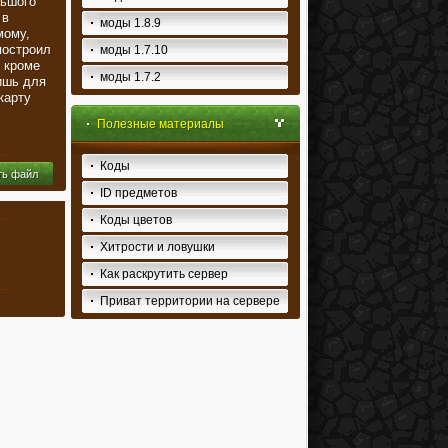
льшого
 в
моды 1.8.9
мому,
построил
моды 1.7.10
 кроме
моды 1.7.2
лишь для
карту
Полезные материалы
Коды
ть файл
ID предметов
Коды цветов
Хитрости и ловушки
Как раскрутить сервер
Приват территории на сервере