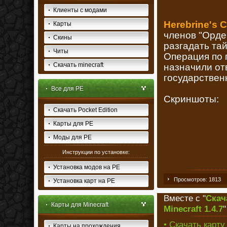
Клиенты с модами
Herebrine's C
Карты
членов "Орде
Скины
разгадать та
Читы
Операция по п
Скачать minecraft
назначили от
государствен
Все для PE
Скриншоты:
Скачать Pocket Edition
Карты для PE
Моды для PE
Инструкции по установке:
Установка модов на PE
Просмотров: 1813
Установка карт на PE
Вместе с "
Скача
Карты для Minecraft
Minecraft 1.4.7
• Скачать карту
Карты на прохождения