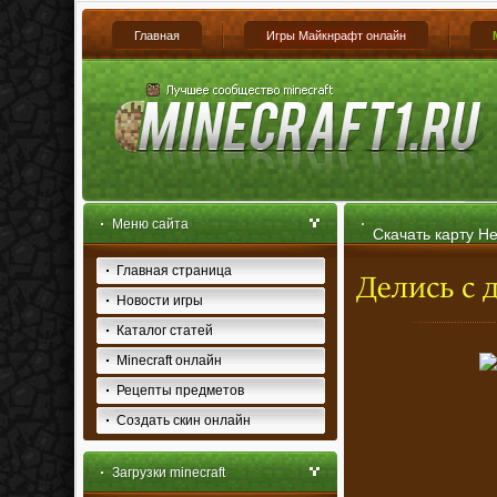
Главная
Игры Майкнрафт онлайн
Меню сайта
Скачать карту Her
Главная страница
1.4.7
Новости игры
Каталог статей
Minecraft онлайн
Рецепты предметов
Создать скин онлайн
Загрузки minecraft