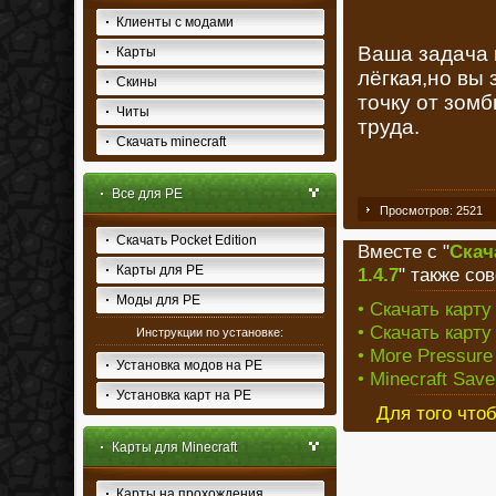
Клиенты с модами
Ваша задача 
Карты
лёгкая,но вы
Скины
точку от зом
Читы
труда.
Скачать minecraft
Все для PE
Просмотров: 2521
Скачать Pocket Edition
Вместе с "
Скач
Карты для PE
1.4.7
" также со
Моды для PE
• Скачать карту 
• Скачать карту
Инструкции по установке:
• More Pressure
Установка модов на PE
• Minecraft Sav
Установка карт на PE
Для того что
Карты для Minecraft
Карты на прохождения