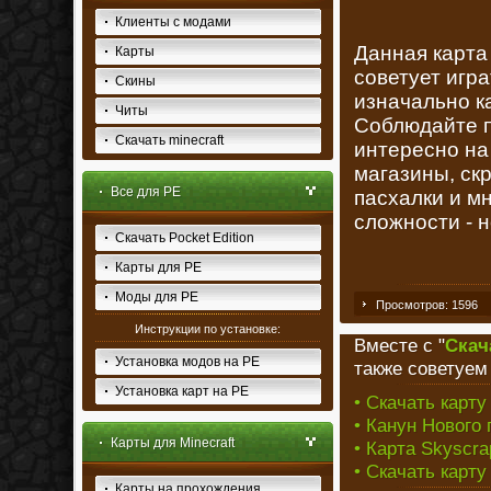
Клиенты с модами
Данная карта
Карты
советует игра
Скины
изначально ка
Читы
Соблюдайте п
Скачать minecraft
интересно на 
магазины, ск
Все для PE
пасхалки и м
сложности - 
Скачать Pocket Edition
Карты для PE
Моды для PE
Просмотров: 1596
Инструкции по установке:
Вместе с "
Скача
Установка модов на PE
также советуем
Установка карт на PE
• Скачать карт
• Канун Нового 
Карты для Minecraft
• Карта Skyscrap
• Скачать карту
Карты на прохождения