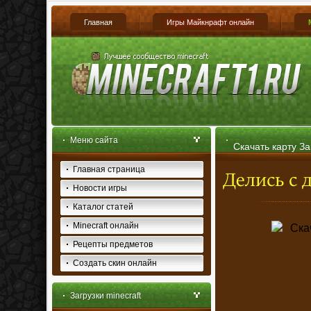
Главная
Игры Майкнрафт онлайн
Меню сайта
Скачать карту З
Главная страница
для Minecraft 1.4
Новости игры
Каталог статей
Minecraft онлайн
Рецепты предметов
Создать скин онлайн
Загрузки minecraft