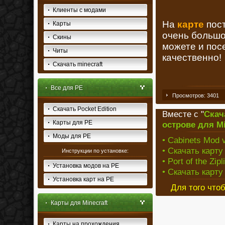
Клиенты с модами
На
карте
пост
Карты
очень большой
Скины
можете и пос
Читы
качественно!
Скачать minecraft
Все для PE
Просмотров: 3401
Скачать Pocket Edition
Вместе с "
Скач
Карты для PE
острове для Min
Моды для PE
• Cabinets Mod v
• Скачать карту
Инструкции по установке:
• Port of the Zip
Установка модов на PE
• Скачать карту
Установка карт на PE
Для того что
Карты для Minecraft
Карты на прохождения