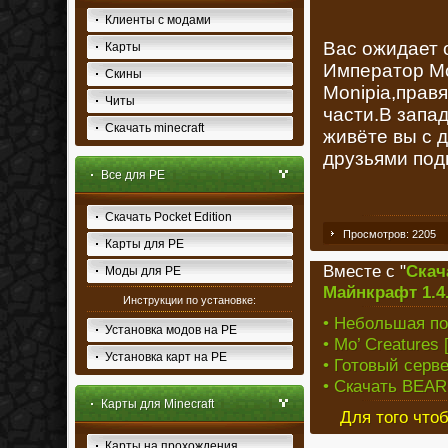
Клиенты с модами
Вас ожидает 
Карты
Император Mo
Скины
Monipia,прав
Читы
части.В запад
Скачать minecraft
живёте вы с 
друзьями под
Все для PE
Скачать Pocket Edition
Просмотров: 2205
Карты для PE
Вместе с "
Скач
Моды для PE
Майнкрафт 1.4
Инструкции по установке:
• Небольшая под
Установка модов на PE
• Mo’ Creatures [
Установка карт на PE
• Готовый сервер
• Скачать BEAR
Карты для Minecraft
Для того что
Карты на прохождения