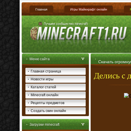
Главная
Игры Майкнрафт онлайн
Меню сайта
Скачать огромну
Главная страница
1.4.7
Новости игры
Каталог статей
Minecraft онлайн
Рецепты предметов
Создать скин онлайн
Загрузки minecraft