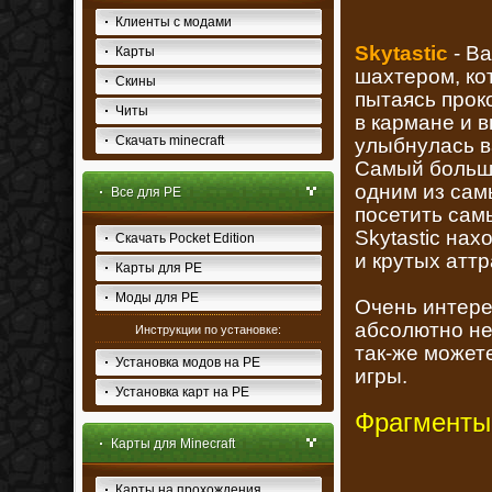
Клиенты с модами
Skytastic
- В
Карты
шахтером, ко
Скины
пытаясь проко
Читы
в кармане и 
Скачать minecraft
улыбнулась в
Самый большо
одним из сам
Все для PE
посетить сам
Skytastic на
Скачать Pocket Edition
и крутых аттр
Карты для PE
Моды для PE
Очень интер
абсолютно не
Инструкции по установке:
так-же может
Установка модов на PE
игры.
Установка карт на PE
Фрагменты
Карты для Minecraft
Карты на прохождения