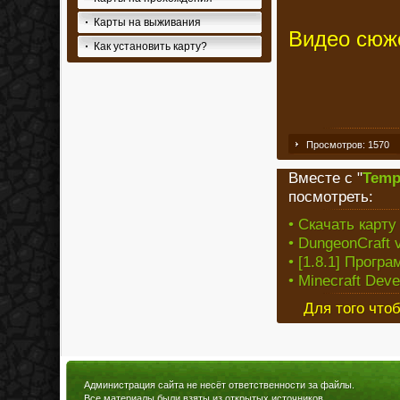
Карты на выживания
Видео сюже
Как установить карту?
Просмотров: 1570
Вместе с "
Temp
посмотреть:
• Скачать карту
• DungeonCraft v
• [1.8.1] Прог
• Minecraft Dev
Для того что
Администрация сайта не несёт ответственности за файлы.
Все материалы были взяты из открытых источников.