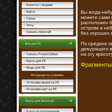
Клиенты с модами
Вы когда-нибу
Карты
можете сами 
Скины
расположен б
Читы
острове в не
Скачать minecraft
без хороших 
По средине п
Все для PE
дежурящего в
на эту красот
Скачать Pocket Edition
Карты для PE
Фрагменты 
Моды для PE
Инструкции по установке:
Установка модов на PE
Установка карт на PE
Карты для Minecraft
Карты на прохождения