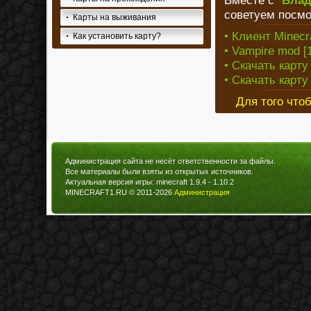
Вместе с "
Влад
советуем посмо
Карты на выживания
• Клиент Minecra
Как установить карту?
• Vampire mod [1
• Скачать карту
• Скачать карту
Для того что
Администрация сайта не несёт ответственности за файлы.
Все материалы были взяты из открытых источников.
Актуальная версия игры: minecraft 1.9.4 - 1.10.2
MINECRAFT1.RU © 2011-2026
Администрация