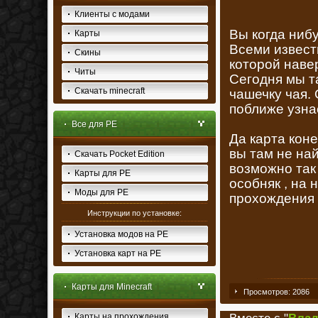
Клиенты с модами
Вы когда ниб
Карты
Всеми извест
Скины
которой навер
Читы
Сегодня мы та
Скачать minecraft
чашечку чая.
поближе узнае
Все для PE
Да карта кон
вы там не най
Скачать Pocket Edition
возможно так
Карты для PE
особняк , на 
Моды для PE
прохождения д
Инструкции по установке:
Установка модов на PE
Установка карт на PE
Карты для Minecraft
Просмотров: 2086
Карты на прохождения