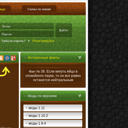
ащи
Скины по никам
Забыли пароль?
Регистрируйся
Интересные факты
36. Если кинуть яйцо в
Факт №
спокойного паука, то он все равно
останется нейтральным
Моды по версиям
моды 1.11
моды 1.10.2
моды 1.9.4