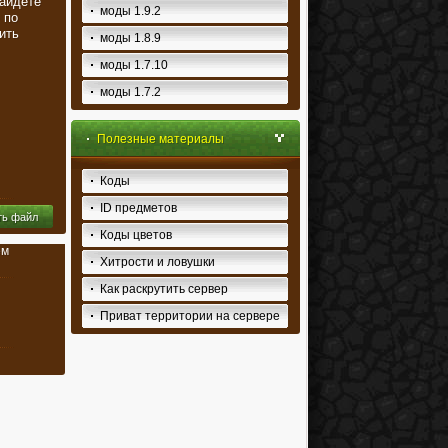
айдете
моды 1.9.2
 по
ить
моды 1.8.9
моды 1.7.10
моды 1.7.2
Полезные материалы
Коды
ID предметов
ть файл
Коды цветов
ем
Хитрости и ловушки
Как раскрутить сервер
Приват территории на сервере