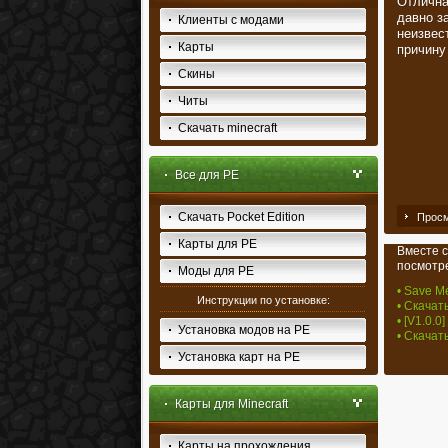
Отлична
давно з
Клиенты с модами
неизвес
Карты
причину
Скины
Читы
Скачать minecraft
Все для PE
Скачать Pocket Edition
Просм
Карты для PE
Вместе с
посмотре
Моды для PE
• Save Me
Инструкции по установке:
• Скачат
• [V1.0.0]
Установка модов на PE
• Скачать
Установка карт на PE
Карты для Minecraft
Карты на прохождения