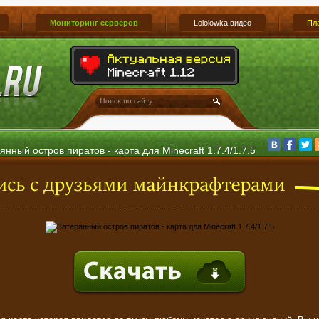
Мониторинг серверов
Lololowka видео
Пл
янный остров пиратов - карта для Minecraft 1.7.4/1.7.5