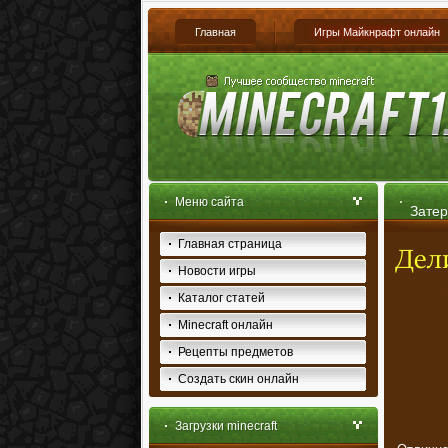
Главная
Игры Майкнрафт онлайн
Меню сайта
Затер
Главная страница
Новости игры
Каталог статей
Minecraft онлайн
Рецепты предметов
Создать скин онлайн
Загрузки minecraft