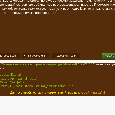
я карта которая придется по вкусу любому искателю приключений. Вы н
атонувший остров где собирались все выдающиеся пираты. К сожалению
тным обстоятельствам остров покинули все люди. Вам то и нужно выясн
 столь необъяснимого происшествия.
отров: 3196
Загрузок: 758
Добавил: Karim
Скача
 "
Затерянный остров пиратов - карта для Minecraft 1.7.4/1.7.5
" также совету
ть:
 gusta [Карта]
ь карту Ария для Minecraft
 WizardCraft [V1.2]
 карту Fly Daze. Второй эпизод для Minecraft 1.4.7
Для того чтобы оставить комментарий, вам нужно
войти на сайт!