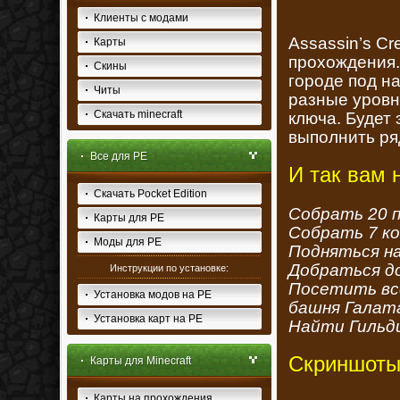
Клиенты с модами
Assassin’s Cr
Карты
прохождения.
Скины
городе под н
Читы
разные уровн
Скачать minecraft
ключа. Будет 
выполнить ря
Все для PE
И так вам 
Скачать Pocket Edition
Собрать 20 п
Карты для PE
Собрать 7 ко
Моды для PE
Подняться на
Добраться до
Инструкции по установке:
Посетить все
Установка модов на PE
башня Галата,
Установка карт на PE
Найти Гильд
Скриншоты
Карты для Minecraft
Карты на прохождения