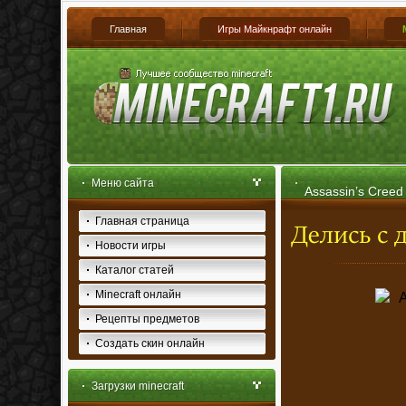
Главная
Игры Майкнрафт онлайн
Меню сайта
Assassin’s Creed
Главная страница
Minecraft 1.7.9
Новости игры
Каталог статей
Minecraft онлайн
Рецепты предметов
Создать скин онлайн
Загрузки minecraft