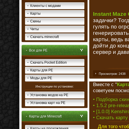
Клиенты с модами
Instant Maze
Карты
задачки? Тогд
Скины
гулять по ог
Читы
генерировать
Скачать minecraft
карты, ведь в
дойти до кон
Все для PE
сервер и дав
Скачать Pocket Edition
Карты для PE
Просмотров: 2438
Моды для PE
Вместе с "
Карт
Инструкции по установке:
советуем посмо
Установка модов на PE
• Подборка скин
Установка карт на PE
• 1.5.2 pre-rel
• [1.0.0] Kenshi
Карты для Minecraft
• Скачать карту
Для того что
Карты на прохождения