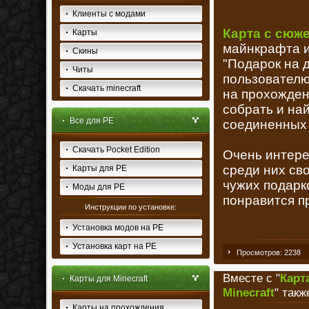
Клиенты с модами
Карта с сюже
Карты
майнкрафта и
Скины
"Подарок на 
Читы
пользователю 
Скачать minecraft
на прохожден
собрать и на
Все для PE
соединенных 
Скачать Pocket Edition
Очень интере
среди них св
Карты для PE
чужих подарк
Моды для PE
понравится п
Инструкции по установке:
Установка модов на PE
Установка карт на PE
Просмотров: 2238
Вместе с "
Карт
Карты для Minecraft
Minecraft
" такж
Карты на прохождения