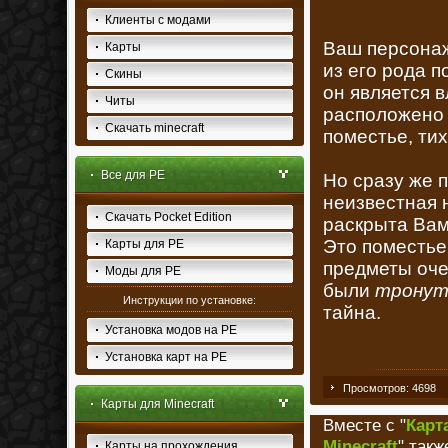
Клиенты с модами
Ваш персона
Карты
из его рода п
Скины
он является 
Читы
расположено г
Скачать minecraft
поместье, тих
Все для PE
Но сразу же п
неизвестная 
Скачать Pocket Edition
раскрыта Вами
Это поместье
Карты для PE
предметы оче
Моды для PE
были
трону
Инструкции по установке:
тайна.
Установка модов на PE
Установка карт на PE
Просмотров: 4698
Карты для Minecraft
Вместе с "
Карт
Minecraft
" такж
Карты на прохождения