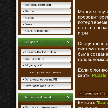
Клиенты с модами
Многие попул
Карты
проводит вре
Скины
потеря време
Читы
есть, но не 
Скачать minecraft
игры.
Все для PE
Специально дл
систематичес
Скачать Pocket Edition
была создана
головоломко
Карты для PE
Моды для PE
Если с логико
Инструкции по установке:
карты
Puzzle
Установка модов на PE
Установка карт на PE
Просмотров: 3479
Карты для Minecraft
Вместе с "
Карт
посмотреть:
Карты на прохождения