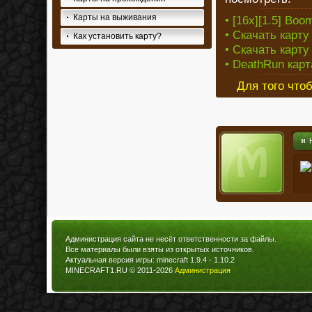
Карты на выживания
• [16x][1.5] Bo
• Скачать карту
Как установить карту?
• Скачать карту
• DeathRun карт
Для того что
Администрация сайта не несёт ответственности за файлы.
Все материалы были взяты из открытых источников.
Актуальная версия игры: minecraft 1.9.4 - 1.10.2
MINECRAFT1.RU © 2011-2026
Администрация