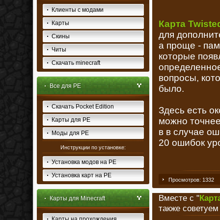
Клиенты с модами
Карта Twist
Карты
для дополнит
Скины
а проще - пам
Читы
которые появ
Скачать minecraft
определенное
вопросы, кот
Все для PE
было.
Скачать Pocket Edition
Здесь есть ок
можно точнее,
Карты для PE
в в случае ош
Моды для PE
20 ошибок ур
Инструкции по установке:
Установка модов на PE
Установка карт на PE
Просмотров: 1332
Вместе с "
Карт
Карты для Minecraft
также советуем
Карты на прохождения