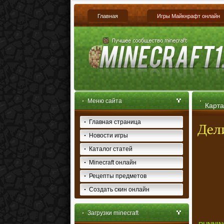
Главная
Игры Майкнрафт онлайн
Меню сайта
Карта
Главная страница
Новости игры
Каталог статей
Minecraft онлайн
Рецепты предметов
Создать скин онлайн
Загрузки minecraft