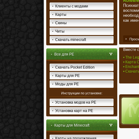
RUNNIN
Психиат
Клиенты с модами
воспоми
Карты
необход
как име
Скины
Читы
Просм
Скачать minecraft
Вместе с
Все для PE
• The Le
• Карта 
• Enchan
Скачать Pocket Edition
• Скачат
Карты для PE
Моды для PE
Инструкции по установке:
Установка модов на PE
Установка карт на PE
Карты для Minecraft
Карты на прохождения