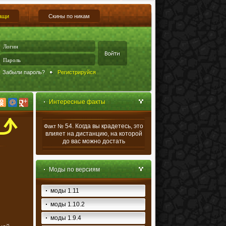
ащи
Скины по никам
Забыли пароль?
Регистрируйся
Интересные факты
54. Когда вы крадетесь, это
Факт №
влияет на дистанцию, на которой
до вас можно достать
Моды по версиям
моды 1.11
моды 1.10.2
моды 1.9.4