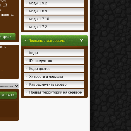
ной
моды 1.9.2
. 13
м
моды 1.8.9
 понять,
моды 1.7.10
моды 1.7.2
ть файл
Полезные материалы
еть:
Коды
ID предметов
Коды цветов
Хитрости и ловушки
Как раскрутить сервер
Приват территории на сервере
31, 14:13