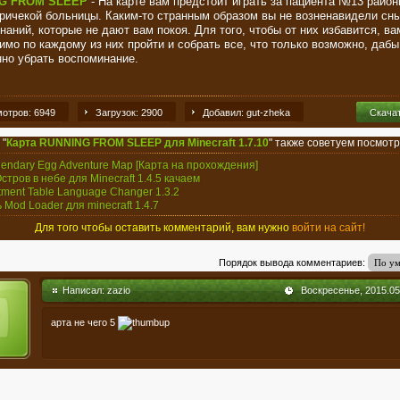
G FROM SLEEP
- На карте вам предстоит играть за пациента №13 район
ричекой больницы. Каким-то странным образом вы не возненавидели сны
наний, которые не дают вам покоя. Для того, чтобы от них избавится, ва
имо по каждому из них пройти и собрать все, что только возможно, дабы
нно убрать воспоминание.
отров: 6949
Загрузок: 2900
Добавил: gut-zheka
Скача
 "
Карта RUNNING FROM SLEEP для Minecraft 1.7.10
" также советуем посмотр
gendary Egg Adventure Map [Карта на прохождения]
Остров в небе для Minecraft 1.4.5 качаем
tment Table Language Changer 1.3.2
ь Mod Loader для minecraft 1.4.7
Для того чтобы оставить комментарий, вам нужно
войти на сайт!
Порядок вывода комментариев:
Написал:
zazio
Воскресенье, 2015.05.
арта не чего 5